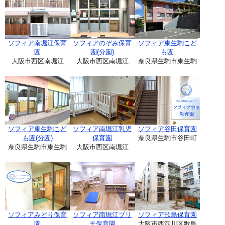
ソフィア南堀江保育
ソフィアのぞみ保育
ソフィア東生駒こど
園
園(分園)
も園
大阪市西区南堀江
大阪市西区南堀江
奈良県生駒市東生駒
ソフィア東生駒こど
ソフィア南堀江乳児
ソフィア谷田保育園
も園(分園)
保育園
奈良県生駒市谷田町
奈良県生駒市東生駒
大阪市西区南堀江
ソフィアみどり保育
ソフィア南堀江プリ
ソフィア歌島保育園
園
モ保育園
大阪市西淀川区歌島