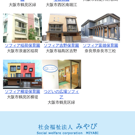
大阪市鶴見区緑
大阪市西区南堀江
ソフィア稲荷保育園
ソフィア吉野保育園
ソフィア富雄保育園
大阪市浪速区稲荷
大阪市福島区吉野
奈良県奈良市三松
ソフィア横堤保育園
つどいの広場ソフィ
大阪市鶴見区横堤
ア
大阪市鶴見区緑