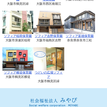
大阪市鶴見区緑
大阪市西区南堀江
ソフィア稲荷保育園
ソフィア吉野保育園
ソフィア富雄保育園
大阪市浪速区稲荷
大阪市福島区吉野
奈良県奈良市三松
ソフィア横堤保育園
つどいの広場ソフィ
大阪市鶴見区横堤
ア
大阪市鶴見区緑