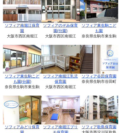
ソフィア南堀江保育
ソフィアのぞみ保育
ソフィア東生駒こど
園
園(分園)
も園
大阪市西区南堀江
大阪市西区南堀江
奈良県生駒市東生駒
ソフィア東生駒こど
ソフィア南堀江乳児
ソフィア谷田保育園
も園(分園)
保育園
奈良県生駒市谷田町
奈良県生駒市東生駒
大阪市西区南堀江
ソフィアみどり保育
ソフィア南堀江プリ
ソフィア歌島保育園
園
モ保育園
大阪市西淀川区歌島