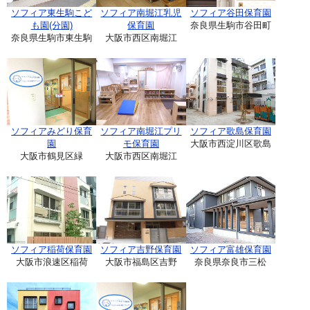
ソフィア東生駒こど
ソフィア南堀江乳児
ソフィア谷田保育園
も園(分園)
保育園
奈良県生駒市谷田町
奈良県生駒市東生駒
大阪市西区南堀江
ソフィアみどり保育
ソフィア南堀江プリ
ソフィア歌島保育園
園
モ保育園
大阪市西淀川区歌島
大阪市鶴見区緑
大阪市西区南堀江
ソフィア稲荷保育園
ソフィア吉野保育園
ソフィア富雄保育園
大阪市浪速区稲荷
大阪市福島区吉野
奈良県奈良市三松