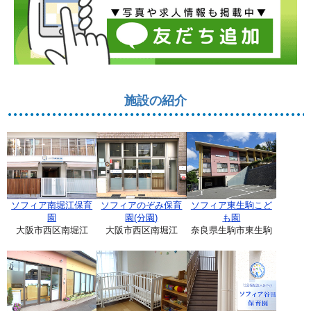
施設の紹介
ソフィア南堀江保育
ソフィアのぞみ保育
ソフィア東生駒こど
園
園(分園)
も園
大阪市西区南堀江
大阪市西区南堀江
奈良県生駒市東生駒