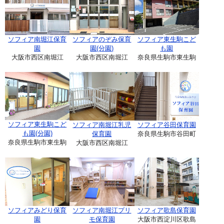
ソフィア南堀江保育
ソフィアのぞみ保育
ソフィア東生駒こど
園
園(分園)
も園
大阪市西区南堀江
大阪市西区南堀江
奈良県生駒市東生駒
ソフィア東生駒こど
ソフィア南堀江乳児
ソフィア谷田保育園
も園(分園)
保育園
奈良県生駒市谷田町
奈良県生駒市東生駒
大阪市西区南堀江
ソフィアみどり保育
ソフィア南堀江プリ
ソフィア歌島保育園
園
モ保育園
大阪市西淀川区歌島