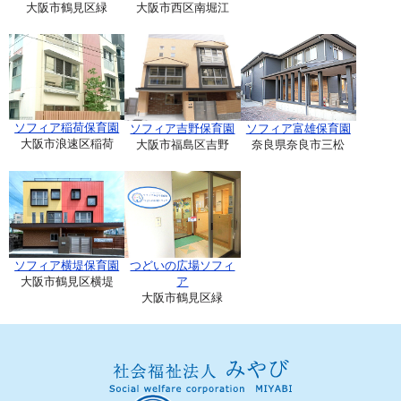
大阪市鶴見区緑
大阪市西区南堀江
ソフィア稲荷保育園
ソフィア吉野保育園
ソフィア富雄保育園
大阪市浪速区稲荷
大阪市福島区吉野
奈良県奈良市三松
ソフィア横堤保育園
つどいの広場ソフィ
大阪市鶴見区横堤
ア
大阪市鶴見区緑