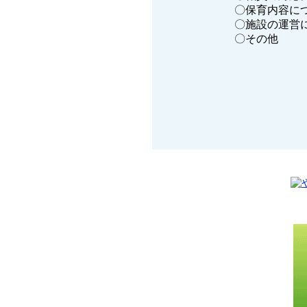
〇保育内容に
〇施設の運営
〇その