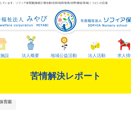
います。ソフィア保育園(南堀江/東生駒/谷田/稲荷/歌島/吉野/横堤/富雄)｜つどいの広場
営施設
法人概要
地域公益活動
法人活動
求人情
苦情解決レポート
保育園