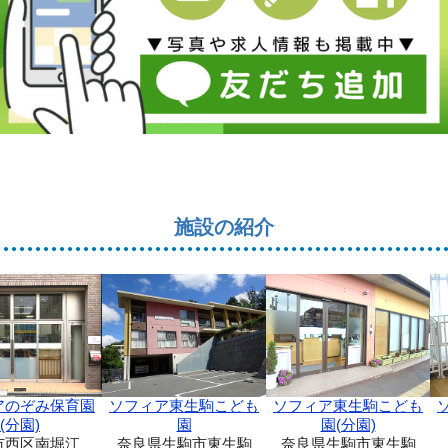
施設の紹介
ソフィア東生駒こども
アのぞみ保育園
ソフィア東生駒こども
園(分園)
(分園)
園
奈良県生駒市東生駒
市西区南堀江
奈良県生駒市東生駒