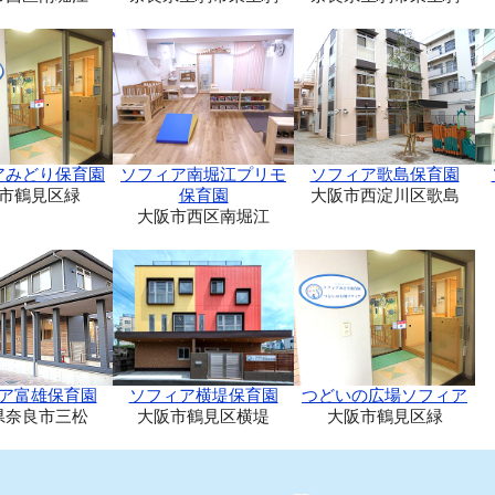
アみどり保育園
ソフィア南堀江プリモ
ソフィア歌島保育園
市鶴見区緑
保育園
大阪市西淀川区歌島
大阪市西区南堀江
ア富雄保育園
ソフィア横堤保育園
つどいの広場ソフィア
県奈良市三松
大阪市鶴見区横堤
大阪市鶴見区緑