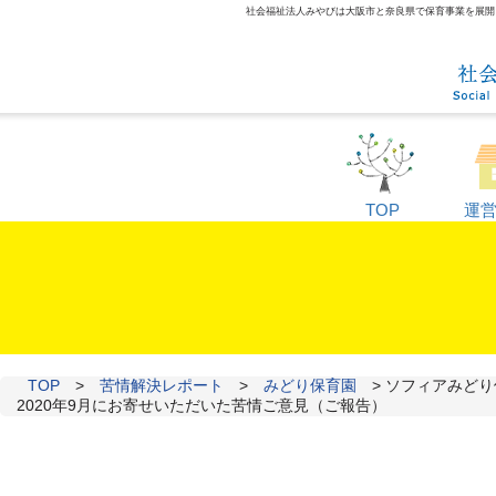
社会福祉法人みやびは大阪市と奈良県で保育事業を展開して
TOP
運
TOP
>
苦情解決レポート
>
みどり保育園
>
ソフィアみどり
2020年9月にお寄せいただいた苦情ご意見（ご報告）