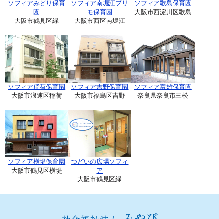
ソフィアみどり保育
ソフィア南堀江プリ
ソフィア歌島保育園
園
モ保育園
大阪市西淀川区歌島
大阪市鶴見区緑
大阪市西区南堀江
ソフィア稲荷保育園
ソフィア吉野保育園
ソフィア富雄保育園
大阪市浪速区稲荷
大阪市福島区吉野
奈良県奈良市三松
ソフィア横堤保育園
つどいの広場ソフィ
大阪市鶴見区横堤
ア
大阪市鶴見区緑