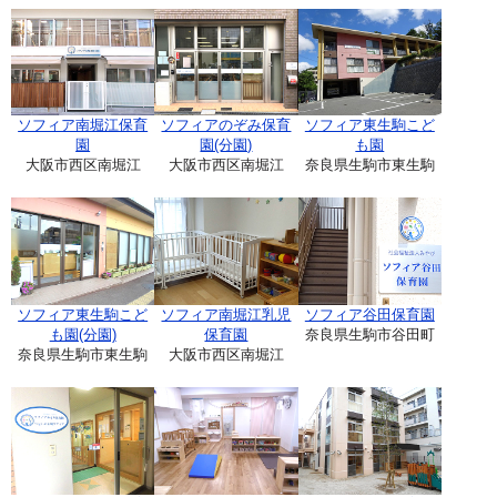
ソフィア南堀江保育
ソフィアのぞみ保育
ソフィア東生駒こど
園
園(分園)
も園
大阪市西区南堀江
大阪市西区南堀江
奈良県生駒市東生駒
ソフィア東生駒こど
ソフィア南堀江乳児
ソフィア谷田保育園
も園(分園)
保育園
奈良県生駒市谷田町
奈良県生駒市東生駒
大阪市西区南堀江