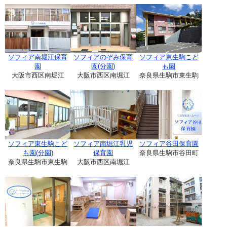
ソフィア南堀江保育
ソフィアのぞみ保育
ソフィア東生駒こど
園
園(分園)
も園
大阪市西区南堀江
大阪市西区南堀江
奈良県生駒市東生駒
ソフィア東生駒こど
ソフィア南堀江乳児
ソフィア谷田保育園
も園(分園)
保育園
奈良県生駒市谷田町
奈良県生駒市東生駒
大阪市西区南堀江