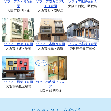
ソフィアみどり保育
ソフィア南堀江プリ
ソフィア歌島保育園
園
モ保育園
大阪市西淀川区歌島
大阪市鶴見区緑
大阪市西区南堀江
ソフィア稲荷保育園
ソフィア吉野保育園
ソフィア富雄保育園
大阪市浪速区稲荷
大阪市福島区吉野
奈良県奈良市三松
ソフィア横堤保育園
つどいの広場ソフィ
大阪市鶴見区横堤
ア
大阪市鶴見区緑