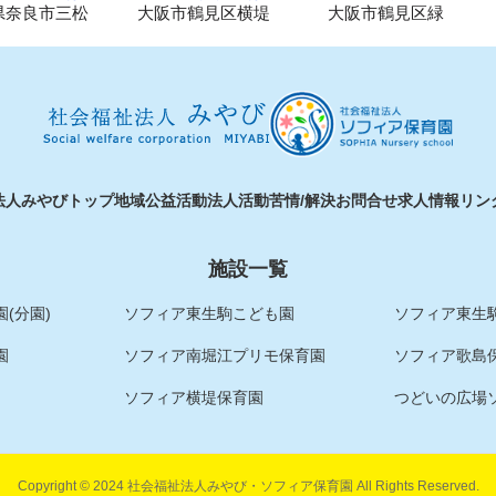
県奈良市三松
大阪市鶴見区横堤
大阪市鶴見区緑
法人みやびトップ
地域公益活動
法人活動
苦情/解決
お問合せ
求人情報
リン
施設一覧
(分園)
ソフィア東生駒こども園
ソフィア東生駒
園
ソフィア南堀江プリモ保育園
ソフィア歌島
ソフィア横堤保育園
つどいの広場
Copyright © 2024 社会福祉法人みやび・ソフィア保育園 All Rights Reserved.