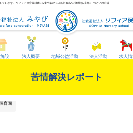
います。ソフィア保育園(南堀江/東生駒/谷田/稲荷/歌島/吉野/横堤/富雄)｜つどいの広場
営施設
法人概要
地域公益活動
法人活動
求人情
苦情解決レポート
保育園