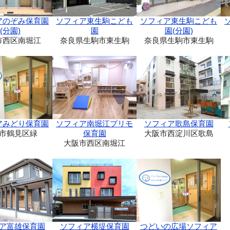
ソフィア東生駒こども
アのぞみ保育園
ソフィア東生駒こども
園(分園)
(分園)
園
奈良県生駒市東生駒
市西区南堀江
奈良県生駒市東生駒
アみどり保育園
ソフィア南堀江プリモ
ソフィア歌島保育園
市鶴見区緑
保育園
大阪市西淀川区歌島
大阪市西区南堀江
ア富雄保育園
ソフィア横堤保育園
つどいの広場ソフィア