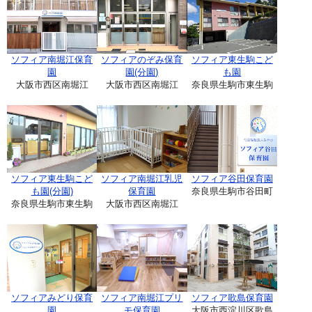
ソフィア南堀江保育
ソフィアのぞみ保育
ソフィア東生駒こど
園
園(分園)
も園
大阪市西区南堀江
大阪市西区南堀江
奈良県生駒市東生駒
ソフィア東生駒こど
ソフィア南堀江乳児
ソフィア谷田保育園
も園(分園)
保育園
奈良県生駒市谷田町
奈良県生駒市東生駒
大阪市西区南堀江
ソフィアみどり保育
ソフィア南堀江プリ
ソフィア歌島保育園
園
モ保育園
大阪市西淀川区歌島