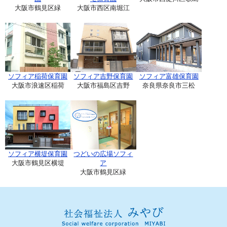
大阪市鶴見区緑
大阪市西区南堀江
ソフィア稲荷保育園
ソフィア吉野保育園
ソフィア富雄保育園
大阪市浪速区稲荷
大阪市福島区吉野
奈良県奈良市三松
ソフィア横堤保育園
つどいの広場ソフィ
大阪市鶴見区横堤
ア
大阪市鶴見区緑