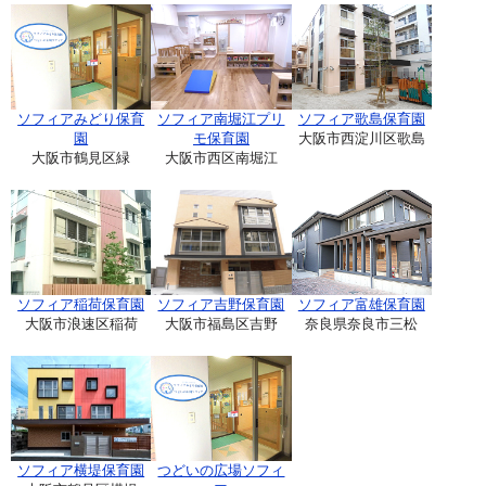
ソフィアみどり保育
ソフィア南堀江プリ
ソフィア歌島保育園
園
モ保育園
大阪市西淀川区歌島
大阪市鶴見区緑
大阪市西区南堀江
ソフィア稲荷保育園
ソフィア吉野保育園
ソフィア富雄保育園
大阪市浪速区稲荷
大阪市福島区吉野
奈良県奈良市三松
ソフィア横堤保育園
つどいの広場ソフィ