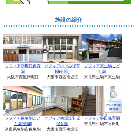
施設の紹介
ソフィア南堀江保育
ソフィアのぞみ保育
ソフィア東生駒こど
園
園(分園)
も園
大阪市西区南堀江
大阪市西区南堀江
奈良県生駒市東生駒
ソフィア東生駒こど
ソフィア南堀江乳児
ソフィア谷田保育園
も園(分園)
保育園
奈良県生駒市谷田町
奈良県生駒市東生駒
大阪市西区南堀江