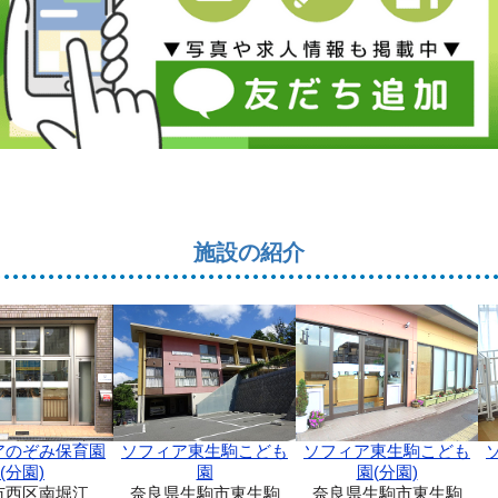
施設の紹介
ソフィア東生駒こども
アのぞみ保育園
ソフィア東生駒こども
園(分園)
(分園)
園
奈良県生駒市東生駒
市西区南堀江
奈良県生駒市東生駒