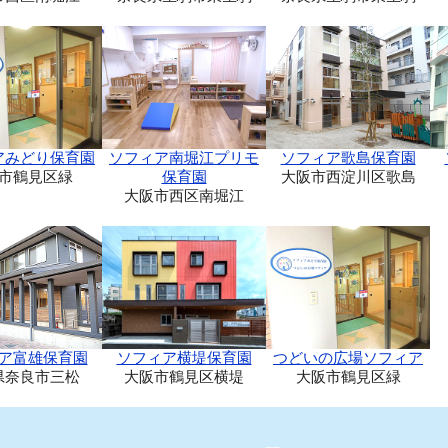
アみどり保育園
ソフィア南堀江プリモ
ソフィア歌島保育園
市鶴見区緑
保育園
大阪市西淀川区歌島
大阪市西区南堀江
ア富雄保育園
ソフィア横堤保育園
つどいの広場ソフィア
県奈良市三松
大阪市鶴見区横堤
大阪市鶴見区緑