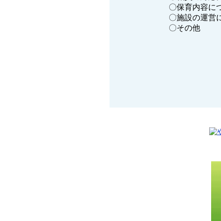
〇保育内容に
〇施設の運営
〇その