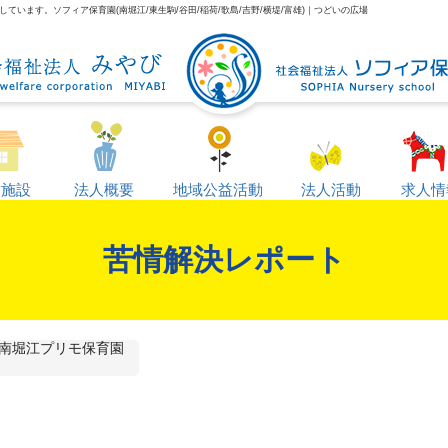
います。ソフィア保育園(南堀江/東生駒/谷田/稲荷/歌島/吉野/横堤/富雄)｜つどいの広場
営施設
法人概要
地域公益活動
法人活動
求人情
苦情解決レポート
南堀江プリモ保育園