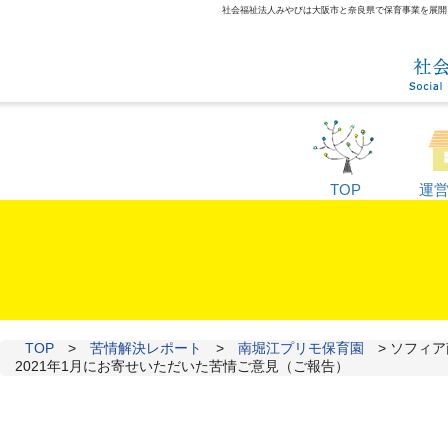
社会福祉法人みやびは大阪市と奈良県で保育事業を展開して
TOP
運
TOP
>
苦情解決レポート
>
南堀江プリモ保育園
>
ソフィア
2021年1月にお寄せいただいた苦情ご意見（ご報告）