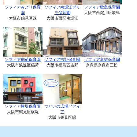
ソフィアみどり保育
ソフィア南堀江プリ
ソフィア歌島保育園
園
モ保育園
大阪市西淀川区歌島
大阪市鶴見区緑
大阪市西区南堀江
ソフィア稲荷保育園
ソフィア吉野保育園
ソフィア富雄保育園
大阪市浪速区稲荷
大阪市福島区吉野
奈良県奈良市三松
ソフィア横堤保育園
つどいの広場ソフィ
大阪市鶴見区横堤
ア
大阪市鶴見区緑