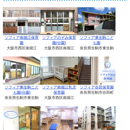
ソフィア南堀江保育
ソフィアのぞみ保育
ソフィア東生駒こど
園
園(分園)
も園
大阪市西区南堀江
大阪市西区南堀江
奈良県生駒市東生駒
ソフィア東生駒こど
ソフィア南堀江乳児
ソフィア谷田保育園
も園(分園)
保育園
奈良県生駒市谷田町
奈良県生駒市東生駒
大阪市西区南堀江