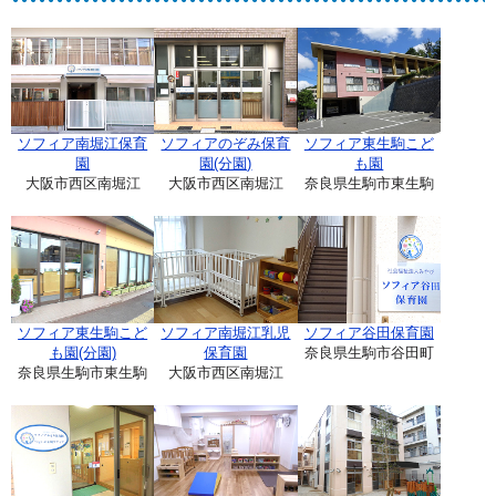
ソフィア南堀江保育
ソフィアのぞみ保育
ソフィア東生駒こど
園
園(分園)
も園
大阪市西区南堀江
大阪市西区南堀江
奈良県生駒市東生駒
ソフィア東生駒こど
ソフィア南堀江乳児
ソフィア谷田保育園
も園(分園)
保育園
奈良県生駒市谷田町
奈良県生駒市東生駒
大阪市西区南堀江