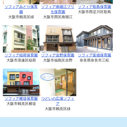
ソフィアみどり保育
ソフィア南堀江プリ
ソフィア歌島保育園
園
モ保育園
大阪市西淀川区歌島
大阪市鶴見区緑
大阪市西区南堀江
ソフィア稲荷保育園
ソフィア吉野保育園
ソフィア富雄保育園
大阪市浪速区稲荷
大阪市福島区吉野
奈良県奈良市三松
ソフィア横堤保育園
つどいの広場ソフィ
大阪市鶴見区横堤
ア
大阪市鶴見区緑