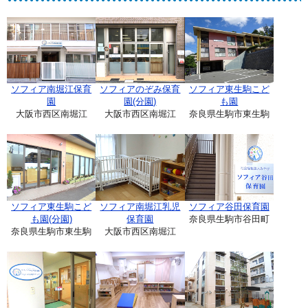
ソフィア南堀江保育
ソフィアのぞみ保育
ソフィア東生駒こど
園
園(分園)
も園
大阪市西区南堀江
大阪市西区南堀江
奈良県生駒市東生駒
ソフィア東生駒こど
ソフィア南堀江乳児
ソフィア谷田保育園
も園(分園)
保育園
奈良県生駒市谷田町
奈良県生駒市東生駒
大阪市西区南堀江