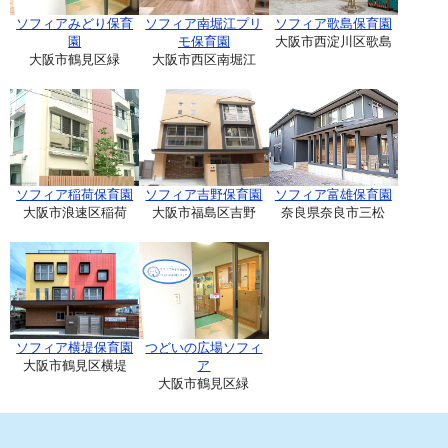
ソフィアみどり保育
ソフィア南堀江プリ
ソフィア歌島保育園
園
モ保育園
大阪市西淀川区歌島
大阪市鶴見区緑
大阪市西区南堀江
ソフィア稲荷保育園
ソフィア吉野保育園
ソフィア富雄保育園
大阪市浪速区稲荷
大阪市福島区吉野
奈良県奈良市三松
ソフィア横堤保育園
つどいの広場ソフィ
大阪市鶴見区横堤
ア
大阪市鶴見区緑