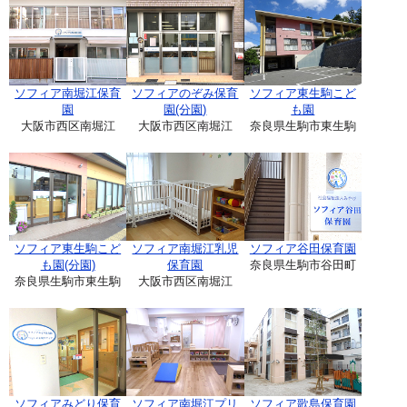
ソフィア南堀江保育
ソフィアのぞみ保育
ソフィア東生駒こど
園
園(分園)
も園
大阪市西区南堀江
大阪市西区南堀江
奈良県生駒市東生駒
ソフィア東生駒こど
ソフィア南堀江乳児
ソフィア谷田保育園
も園(分園)
保育園
奈良県生駒市谷田町
奈良県生駒市東生駒
大阪市西区南堀江
ソフィアみどり保育
ソフィア南堀江プリ
ソフィア歌島保育園