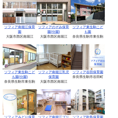
ソフィア南堀江保育
ソフィアのぞみ保育
ソフィア東生駒こど
園
園(分園)
も園
大阪市西区南堀江
大阪市西区南堀江
奈良県生駒市東生駒
ソフィア東生駒こど
ソフィア南堀江乳児
ソフィア谷田保育園
も園(分園)
保育園
奈良県生駒市谷田町
奈良県生駒市東生駒
大阪市西区南堀江
ソフィアみどり保育
ソフィア南堀江プリ
ソフィア歌島保育園