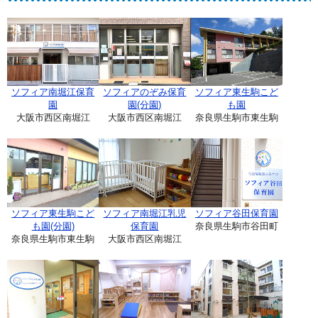
ソフィア南堀江保育
ソフィアのぞみ保育
ソフィア東生駒こど
園
園(分園)
も園
大阪市西区南堀江
大阪市西区南堀江
奈良県生駒市東生駒
ソフィア東生駒こど
ソフィア南堀江乳児
ソフィア谷田保育園
も園(分園)
保育園
奈良県生駒市谷田町
奈良県生駒市東生駒
大阪市西区南堀江