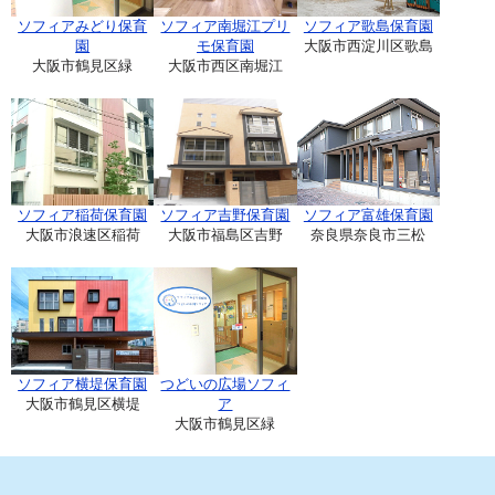
ソフィアみどり保育
ソフィア南堀江プリ
ソフィア歌島保育園
園
モ保育園
大阪市西淀川区歌島
大阪市鶴見区緑
大阪市西区南堀江
ソフィア稲荷保育園
ソフィア吉野保育園
ソフィア富雄保育園
大阪市浪速区稲荷
大阪市福島区吉野
奈良県奈良市三松
ソフィア横堤保育園
つどいの広場ソフィ
大阪市鶴見区横堤
ア
大阪市鶴見区緑