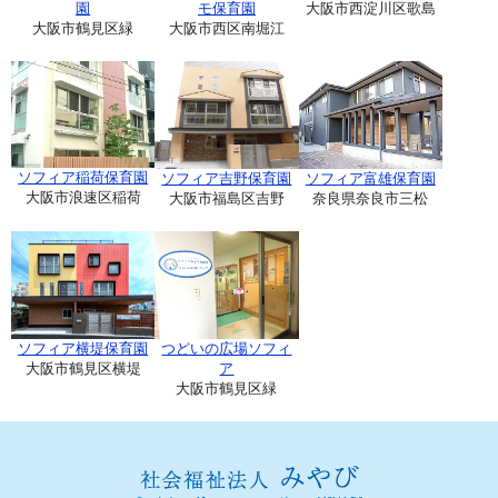
園
モ保育園
大阪市西淀川区歌島
大阪市鶴見区緑
大阪市西区南堀江
ソフィア稲荷保育園
ソフィア吉野保育園
ソフィア富雄保育園
大阪市浪速区稲荷
大阪市福島区吉野
奈良県奈良市三松
ソフィア横堤保育園
つどいの広場ソフィ
大阪市鶴見区横堤
ア
大阪市鶴見区緑