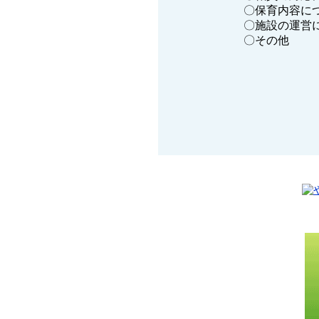
〇保育内容に
〇施設の運営
〇その