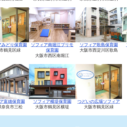
アみどり保育園
ソフィア南堀江プリモ
ソフィア歌島保育園
市鶴見区緑
保育園
大阪市西淀川区歌島
大阪市西区南堀江
ア富雄保育園
ソフィア横堤保育園
つどいの広場ソフィア
県奈良市三松
大阪市鶴見区横堤
大阪市鶴見区緑