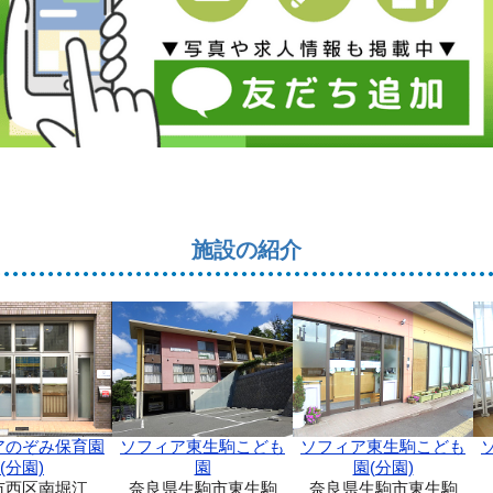
施設の紹介
ソフィア東生駒こども
アのぞみ保育園
ソフィア東生駒こども
園(分園)
(分園)
園
奈良県生駒市東生駒
市西区南堀江
奈良県生駒市東生駒