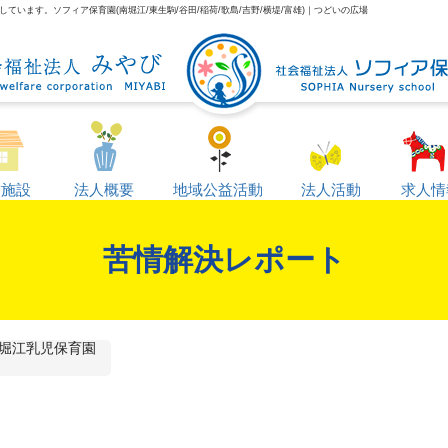
います。ソフィア保育園(南堀江/東生駒/谷田/稲荷/歌島/吉野/横堤/富雄)｜つどいの広場
営施設
法人概要
地域公益活動
法人活動
求人情
苦情解決レポート
堀江乳児保育園