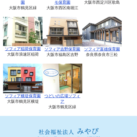
園
モ保育園
大阪市西淀川区歌島
大阪市鶴見区緑
大阪市西区南堀江
ソフィア稲荷保育園
ソフィア吉野保育園
ソフィア富雄保育園
大阪市浪速区稲荷
大阪市福島区吉野
奈良県奈良市三松
ソフィア横堤保育園
つどいの広場ソフィ
大阪市鶴見区横堤
ア
大阪市鶴見区緑