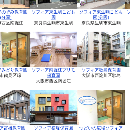
ソフィア東生駒こども
アのぞみ保育園
ソフィア東生駒こども
園(分園)
(分園)
園
奈良県生駒市東生駒
市西区南堀江
奈良県生駒市東生駒
アみどり保育園
ソフィア南堀江プリモ
ソフィア歌島保育園
市鶴見区緑
保育園
大阪市西淀川区歌島
大阪市西区南堀江
ア富雄保育園
ソフィア横堤保育園
つどいの広場ソフィア