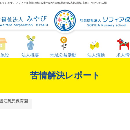
います。ソフィア保育園(南堀江/東生駒/谷田/稲荷/歌島/吉野/横堤/富雄)｜つどいの広場
営施設
法人概要
地域公益活動
法人活動
求人情
苦情解決レポート
堀江乳児保育園