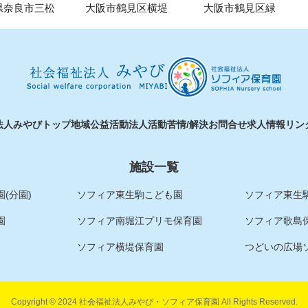
県奈良市三松
大阪市鶴見区横堤
大阪市鶴見区緑
法人みやびトップ
地域公益活動
法人活動
苦情/解決
お問合せ
求人情報
リン
施設一覧
(分園)
ソフィア東生駒こども園
ソフィア東生駒
園
ソフィア南堀江プリモ保育園
ソフィア歌島
ソフィア横堤保育園
つどいの広場
Copyright © 2024 社会福祉法人みやび・ソフィア保育園 All Rights Reserved.