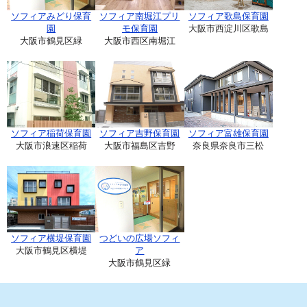
ソフィアみどり保育
ソフィア南堀江プリ
ソフィア歌島保育園
園
モ保育園
大阪市西淀川区歌島
大阪市鶴見区緑
大阪市西区南堀江
ソフィア稲荷保育園
ソフィア吉野保育園
ソフィア富雄保育園
大阪市浪速区稲荷
大阪市福島区吉野
奈良県奈良市三松
ソフィア横堤保育園
つどいの広場ソフィ
大阪市鶴見区横堤
ア
大阪市鶴見区緑