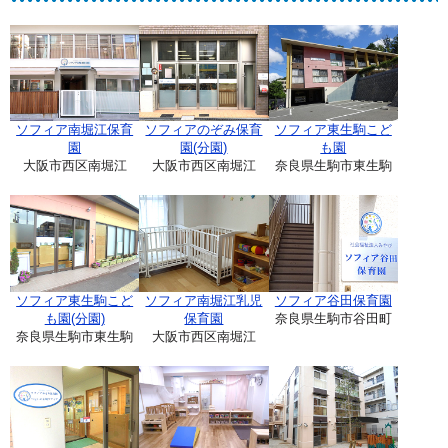
ソフィア南堀江保育
ソフィアのぞみ保育
ソフィア東生駒こど
園
園(分園)
も園
大阪市西区南堀江
大阪市西区南堀江
奈良県生駒市東生駒
ソフィア東生駒こど
ソフィア南堀江乳児
ソフィア谷田保育園
も園(分園)
保育園
奈良県生駒市谷田町
奈良県生駒市東生駒
大阪市西区南堀江