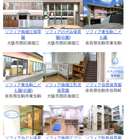
ソフィア南堀江保育
ソフィアのぞみ保育
ソフィア東生駒こど
園
園(分園)
も園
大阪市西区南堀江
大阪市西区南堀江
奈良県生駒市東生駒
ソフィア東生駒こど
ソフィア南堀江乳児
ソフィア谷田保育園
も園(分園)
保育園
奈良県生駒市谷田町
奈良県生駒市東生駒
大阪市西区南堀江
ソフィアみどり保育
ソフィア南堀江プリ
ソフィア歌島保育園