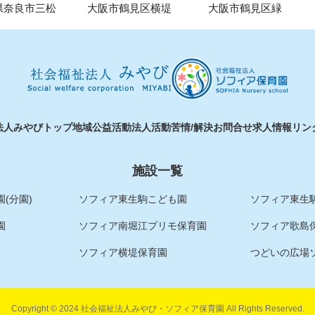
県奈良市三松
大阪市鶴見区横堤
大阪市鶴見区緑
法人みやびトップ
地域公益活動
法人活動
苦情/解決
お問合せ
求人情報
リン
施設一覧
(分園)
ソフィア東生駒こども園
ソフィア東生駒
園
ソフィア南堀江プリモ保育園
ソフィア歌島
ソフィア横堤保育園
つどいの広場
Copyright © 2024 社会福祉法人みやび・ソフィア保育園 All Rights Reserved.