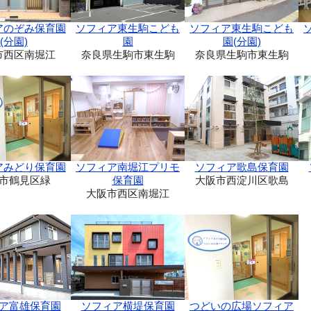
ソフィア東生駒こども
アのぞみ保育園
ソフィア東生駒こども
園(分園)
(分園)
園
奈良県生駒市東生駒
市西区南堀江
奈良県生駒市東生駒
アみどり保育園
ソフィア南堀江プリモ
ソフィア歌島保育園
市鶴見区緑
保育園
大阪市西淀川区歌島
大阪市西区南堀江
ア富雄保育園
ソフィア横堤保育園
つどいの広場ソフィア