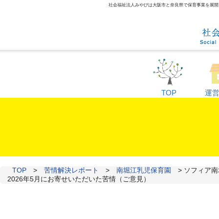
社会福祉法人みやびは大阪市と奈良県で保育事業を展開して
TOP
運
TOP
>
苦情解決レポート
>
南堀江乳児保育園
>
ソフィア南
2026年5月にお寄せいただいた苦情（ご意見）