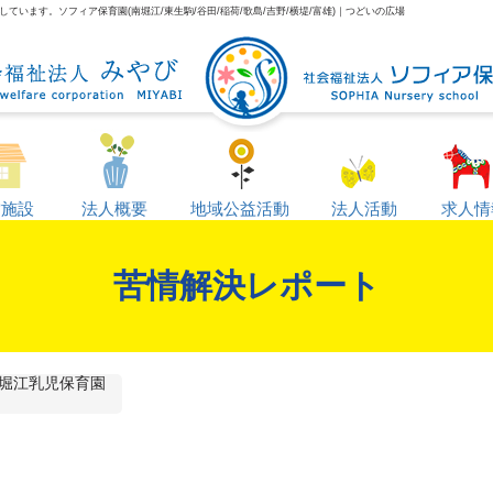
います。ソフィア保育園(南堀江/東生駒/谷田/稲荷/歌島/吉野/横堤/富雄)｜つどいの広場
営施設
法人概要
地域公益活動
法人活動
求人情
苦情解決レポート
堀江乳児保育園