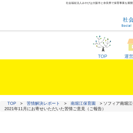
社会福祉法人みやびは大阪市と奈良県で保育事業を展開して
TOP
運
TOP
>
苦情解決レポート
>
南堀江保育園
>
ソフィア南堀江
2021年11月にお寄せいただいた苦情ご意見（ご報告）