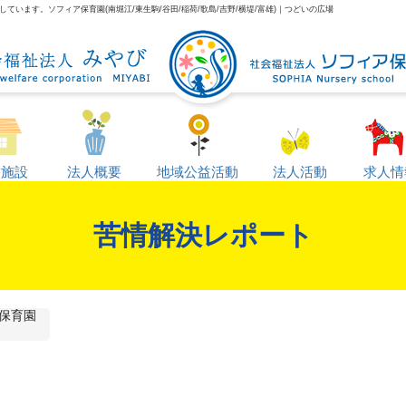
います。ソフィア保育園(南堀江/東生駒/谷田/稲荷/歌島/吉野/横堤/富雄)｜つどいの広場
営施設
法人概要
地域公益活動
法人活動
求人情
苦情解決レポート
保育園