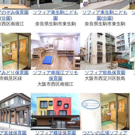
ソフィア東生駒こども
アのぞみ保育園
ソフィア東生駒こども
園(分園)
(分園)
園
奈良県生駒市東生駒
市西区南堀江
奈良県生駒市東生駒
アみどり保育園
ソフィア南堀江プリモ
ソフィア歌島保育園
市鶴見区緑
保育園
大阪市西淀川区歌島
大阪市西区南堀江
ア富雄保育園
ソフィア横堤保育園
つどいの広場ソフィア