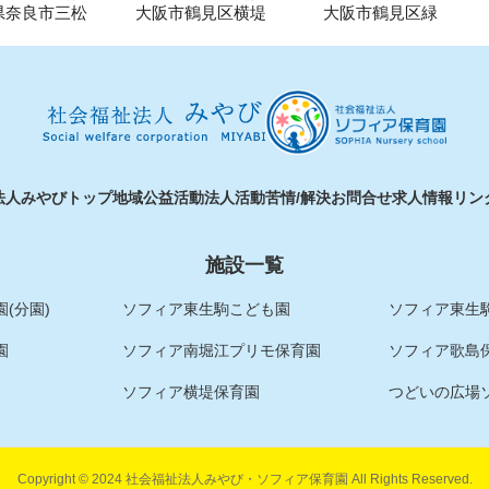
県奈良市三松
大阪市鶴見区横堤
大阪市鶴見区緑
法人みやびトップ
地域公益活動
法人活動
苦情/解決
お問合せ
求人情報
リン
施設一覧
(分園)
ソフィア東生駒こども園
ソフィア東生駒
園
ソフィア南堀江プリモ保育園
ソフィア歌島
ソフィア横堤保育園
つどいの広場
Copyright © 2024 社会福祉法人みやび・ソフィア保育園 All Rights Reserved.