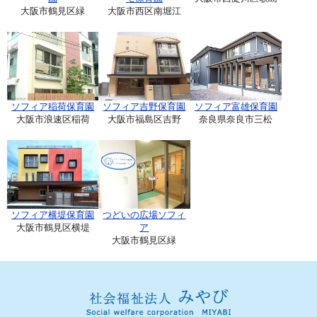
大阪市鶴見区緑
大阪市西区南堀江
ソフィア稲荷保育園
ソフィア吉野保育園
ソフィア富雄保育園
大阪市浪速区稲荷
大阪市福島区吉野
奈良県奈良市三松
ソフィア横堤保育園
つどいの広場ソフィ
大阪市鶴見区横堤
ア
大阪市鶴見区緑