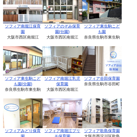
ソフィア南堀江保育
ソフィアのぞみ保育
ソフィア東生駒こど
園
園(分園)
も園
大阪市西区南堀江
大阪市西区南堀江
奈良県生駒市東生駒
ソフィア東生駒こど
ソフィア南堀江乳児
ソフィア谷田保育園
も園(分園)
保育園
奈良県生駒市谷田町
奈良県生駒市東生駒
大阪市西区南堀江
ソフィアみどり保育
ソフィア南堀江プリ
ソフィア歌島保育園
園
モ保育園
大阪市西淀川区歌島