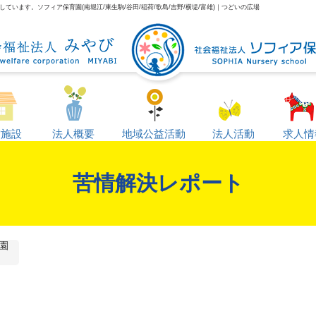
います。ソフィア保育園(南堀江/東生駒/谷田/稲荷/歌島/吉野/横堤/富雄)｜つどいの広場
営施設
法人概要
地域公益活動
法人活動
求人情
苦情解決レポート
園