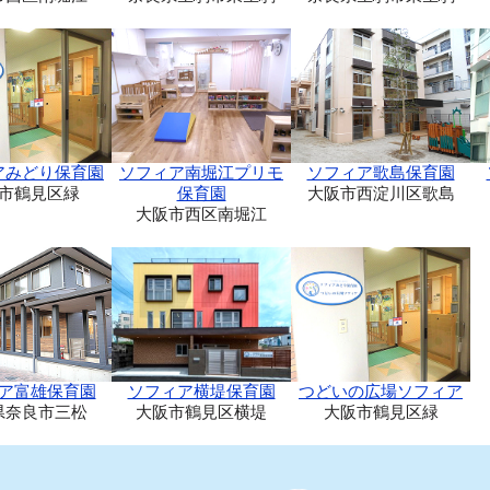
アみどり保育園
ソフィア南堀江プリモ
ソフィア歌島保育園
市鶴見区緑
保育園
大阪市西淀川区歌島
大阪市西区南堀江
ア富雄保育園
ソフィア横堤保育園
つどいの広場ソフィア
県奈良市三松
大阪市鶴見区横堤
大阪市鶴見区緑