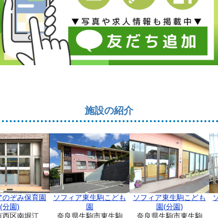
施設の紹介
ソフィア東生駒こども
アのぞみ保育園
ソフィア東生駒こども
園(分園)
(分園)
園
奈良県生駒市東生駒
市西区南堀江
奈良県生駒市東生駒