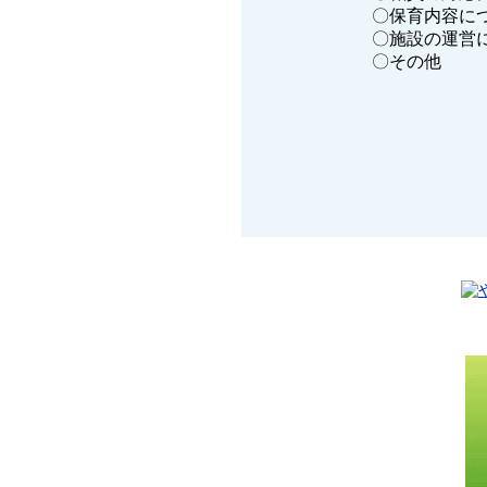
〇保育内容に
〇施設の運営
〇その