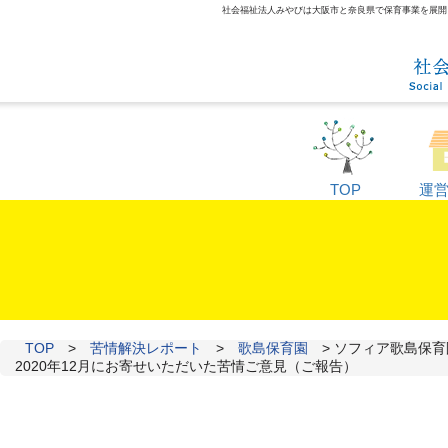
社会福祉法人みやびは大阪市と奈良県で保育事業を展開して
TOP
運
TOP
>
苦情解決レポート
>
歌島保育園
>
ソフィア歌島保育
2020年12月にお寄せいただいた苦情ご意見（ご報告）