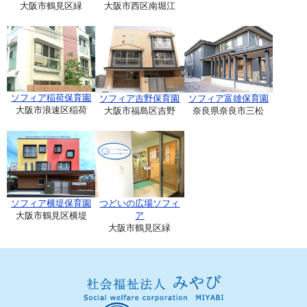
大阪市鶴見区緑
大阪市西区南堀江
ソフィア稲荷保育園
ソフィア吉野保育園
ソフィア富雄保育園
大阪市浪速区稲荷
大阪市福島区吉野
奈良県奈良市三松
ソフィア横堤保育園
つどいの広場ソフィ
大阪市鶴見区横堤
ア
大阪市鶴見区緑