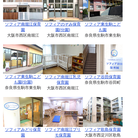
ソフィア南堀江保育
ソフィアのぞみ保育
ソフィア東生駒こど
園
園(分園)
も園
大阪市西区南堀江
大阪市西区南堀江
奈良県生駒市東生駒
ソフィア東生駒こど
ソフィア南堀江乳児
ソフィア谷田保育園
も園(分園)
保育園
奈良県生駒市谷田町
奈良県生駒市東生駒
大阪市西区南堀江
ソフィアみどり保育
ソフィア南堀江プリ
ソフィア歌島保育園
園
モ保育園
大阪市西淀川区歌島