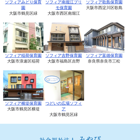
ソフィアみどり保育
ソフィア南堀江プリ
ソフィア歌島保育園
園
モ保育園
大阪市西淀川区歌島
大阪市鶴見区緑
大阪市西区南堀江
ソフィア稲荷保育園
ソフィア吉野保育園
ソフィア富雄保育園
大阪市浪速区稲荷
大阪市福島区吉野
奈良県奈良市三松
ソフィア横堤保育園
つどいの広場ソフィ
大阪市鶴見区横堤
ア
大阪市鶴見区緑