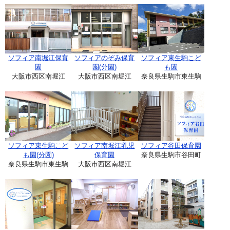
ソフィア南堀江保育
ソフィアのぞみ保育
ソフィア東生駒こど
園
園(分園)
も園
大阪市西区南堀江
大阪市西区南堀江
奈良県生駒市東生駒
ソフィア東生駒こど
ソフィア南堀江乳児
ソフィア谷田保育園
も園(分園)
保育園
奈良県生駒市谷田町
奈良県生駒市東生駒
大阪市西区南堀江