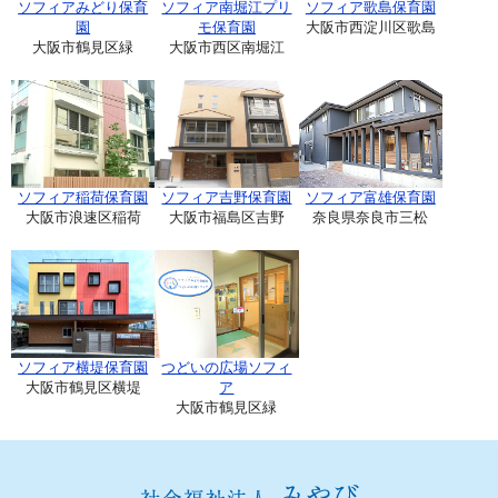
ソフィアみどり保育
ソフィア南堀江プリ
ソフィア歌島保育園
園
モ保育園
大阪市西淀川区歌島
大阪市鶴見区緑
大阪市西区南堀江
ソフィア稲荷保育園
ソフィア吉野保育園
ソフィア富雄保育園
大阪市浪速区稲荷
大阪市福島区吉野
奈良県奈良市三松
ソフィア横堤保育園
つどいの広場ソフィ
大阪市鶴見区横堤
ア
大阪市鶴見区緑