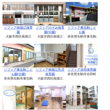
ソフィア南堀江保育
ソフィアのぞみ保育
ソフィア東生駒こど
園
園(分園)
も園
大阪市西区南堀江
大阪市西区南堀江
奈良県生駒市東生駒
ソフィア東生駒こど
ソフィア南堀江乳児
ソフィア谷田保育園
も園(分園)
保育園
奈良県生駒市谷田町
奈良県生駒市東生駒
大阪市西区南堀江