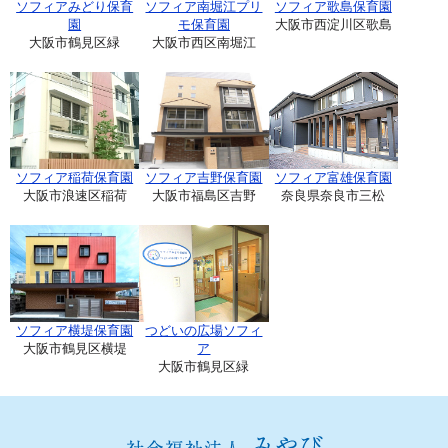
ソフィアみどり保育
ソフィア南堀江プリ
ソフィア歌島保育園
園
モ保育園
大阪市西淀川区歌島
大阪市鶴見区緑
大阪市西区南堀江
ソフィア稲荷保育園
ソフィア吉野保育園
ソフィア富雄保育園
大阪市浪速区稲荷
大阪市福島区吉野
奈良県奈良市三松
ソフィア横堤保育園
つどいの広場ソフィ
大阪市鶴見区横堤
ア
大阪市鶴見区緑