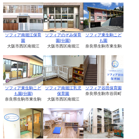
ソフィア南堀江保育
ソフィアのぞみ保育
ソフィア東生駒こど
園
園(分園)
も園
大阪市西区南堀江
大阪市西区南堀江
奈良県生駒市東生駒
ソフィア東生駒こど
ソフィア南堀江乳児
ソフィア谷田保育園
も園(分園)
保育園
奈良県生駒市谷田町
奈良県生駒市東生駒
大阪市西区南堀江