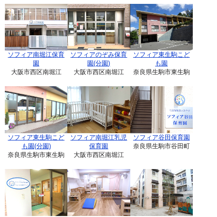
ソフィア南堀江保育
ソフィアのぞみ保育
ソフィア東生駒こど
園
園(分園)
も園
大阪市西区南堀江
大阪市西区南堀江
奈良県生駒市東生駒
ソフィア東生駒こど
ソフィア南堀江乳児
ソフィア谷田保育園
も園(分園)
保育園
奈良県生駒市谷田町
奈良県生駒市東生駒
大阪市西区南堀江