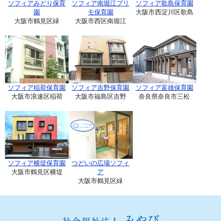
ソフィアみどり保育
ソフィア南堀江プリ
ソフィア歌島保育園
園
モ保育園
大阪市西淀川区歌島
大阪市鶴見区緑
大阪市西区南堀江
ソフィア稲荷保育園
ソフィア吉野保育園
ソフィア富雄保育園
大阪市浪速区稲荷
大阪市福島区吉野
奈良県奈良市三松
ソフィア横堤保育園
つどいの広場ソフィ
大阪市鶴見区横堤
ア
大阪市鶴見区緑