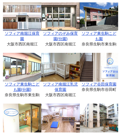
ソフィア南堀江保育
ソフィアのぞみ保育
ソフィア東生駒こど
園
園(分園)
も園
大阪市西区南堀江
大阪市西区南堀江
奈良県生駒市東生駒
ソフィア東生駒こど
ソフィア南堀江乳児
ソフィア谷田保育園
も園(分園)
保育園
奈良県生駒市谷田町
奈良県生駒市東生駒
大阪市西区南堀江