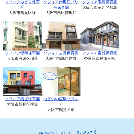
ソフィアみどり保育
ソフィア南堀江プリ
ソフィア歌島保育園
園
モ保育園
大阪市西淀川区歌島
大阪市鶴見区緑
大阪市西区南堀江
ソフィア稲荷保育園
ソフィア吉野保育園
ソフィア富雄保育園
大阪市浪速区稲荷
大阪市福島区吉野
奈良県奈良市三松
ソフィア横堤保育園
つどいの広場ソフィ
大阪市鶴見区横堤
ア
大阪市鶴見区緑