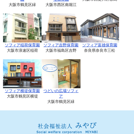
大阪市鶴見区緑
大阪市西区南堀江
ソフィア稲荷保育園
ソフィア吉野保育園
ソフィア富雄保育園
大阪市浪速区稲荷
大阪市福島区吉野
奈良県奈良市三松
ソフィア横堤保育園
つどいの広場ソフィ
大阪市鶴見区横堤
ア
大阪市鶴見区緑