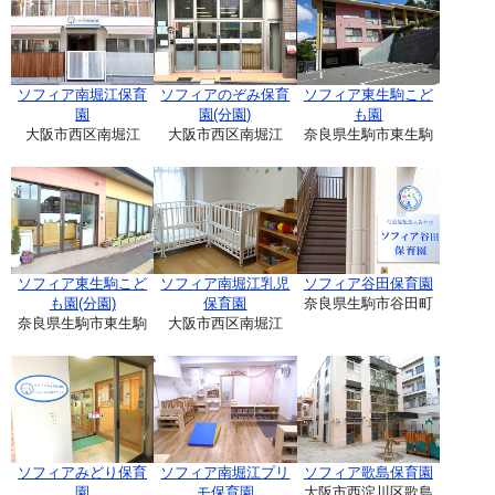
ソフィア南堀江保育
ソフィアのぞみ保育
ソフィア東生駒こど
園
園(分園)
も園
大阪市西区南堀江
大阪市西区南堀江
奈良県生駒市東生駒
ソフィア東生駒こど
ソフィア南堀江乳児
ソフィア谷田保育園
も園(分園)
保育園
奈良県生駒市谷田町
奈良県生駒市東生駒
大阪市西区南堀江
ソフィアみどり保育
ソフィア南堀江プリ
ソフィア歌島保育園
園
モ保育園
大阪市西淀川区歌島