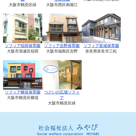
大阪市鶴見区緑
大阪市西区南堀江
ソフィア稲荷保育園
ソフィア吉野保育園
ソフィア富雄保育園
大阪市浪速区稲荷
大阪市福島区吉野
奈良県奈良市三松
ソフィア横堤保育園
つどいの広場ソフィ
大阪市鶴見区横堤
ア
大阪市鶴見区緑