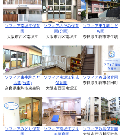
ソフィア南堀江保育
ソフィアのぞみ保育
ソフィア東生駒こど
園
園(分園)
も園
大阪市西区南堀江
大阪市西区南堀江
奈良県生駒市東生駒
ソフィア東生駒こど
ソフィア南堀江乳児
ソフィア谷田保育園
も園(分園)
保育園
奈良県生駒市谷田町
奈良県生駒市東生駒
大阪市西区南堀江
ソフィアみどり保育
ソフィア南堀江プリ
ソフィア歌島保育園
園
モ保育園
大阪市西淀川区歌島