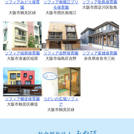
ソフィアみどり保育
ソフィア南堀江プリ
ソフィア歌島保育園
園
モ保育園
大阪市西淀川区歌島
大阪市鶴見区緑
大阪市西区南堀江
ソフィア稲荷保育園
ソフィア吉野保育園
ソフィア富雄保育園
大阪市浪速区稲荷
大阪市福島区吉野
奈良県奈良市三松
ソフィア横堤保育園
つどいの広場ソフィ
大阪市鶴見区横堤
ア
大阪市鶴見区緑