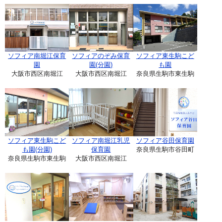
ソフィア南堀江保育
ソフィアのぞみ保育
ソフィア東生駒こど
園
園(分園)
も園
大阪市西区南堀江
大阪市西区南堀江
奈良県生駒市東生駒
ソフィア東生駒こど
ソフィア南堀江乳児
ソフィア谷田保育園
も園(分園)
保育園
奈良県生駒市谷田町
奈良県生駒市東生駒
大阪市西区南堀江