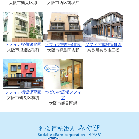
大阪市鶴見区緑
大阪市西区南堀江
ソフィア稲荷保育園
ソフィア吉野保育園
ソフィア富雄保育園
大阪市浪速区稲荷
大阪市福島区吉野
奈良県奈良市三松
ソフィア横堤保育園
つどいの広場ソフィ
大阪市鶴見区横堤
ア
大阪市鶴見区緑