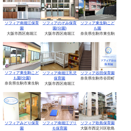
ソフィア南堀江保育
ソフィアのぞみ保育
ソフィア東生駒こど
園
園(分園)
も園
大阪市西区南堀江
大阪市西区南堀江
奈良県生駒市東生駒
ソフィア東生駒こど
ソフィア南堀江乳児
ソフィア谷田保育園
も園(分園)
保育園
奈良県生駒市谷田町
奈良県生駒市東生駒
大阪市西区南堀江
ソフィアみどり保育
ソフィア南堀江プリ
ソフィア歌島保育園
園
モ保育園
大阪市西淀川区歌島