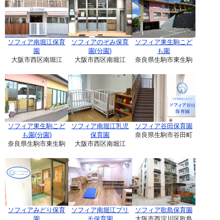
ソフィア南堀江保育
ソフィアのぞみ保育
ソフィア東生駒こど
園
園(分園)
も園
大阪市西区南堀江
大阪市西区南堀江
奈良県生駒市東生駒
ソフィア東生駒こど
ソフィア南堀江乳児
ソフィア谷田保育園
も園(分園)
保育園
奈良県生駒市谷田町
奈良県生駒市東生駒
大阪市西区南堀江
ソフィアみどり保育
ソフィア南堀江プリ
ソフィア歌島保育園
園
モ保育園
大阪市西淀川区歌島