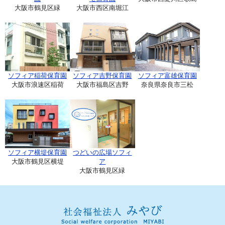
大阪市鶴見区緑
大阪市西区南堀江
ソフィア稲荷保育園
ソフィア吉野保育園
ソフィア富雄保育園
大阪市浪速区稲荷
大阪市福島区吉野
奈良県奈良市三松
ソフィア横堤保育園
つどいの広場ソフィ
大阪市鶴見区横堤
ア
大阪市鶴見区緑