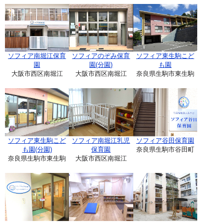
ソフィア南堀江保育
ソフィアのぞみ保育
ソフィア東生駒こど
園
園(分園)
も園
大阪市西区南堀江
大阪市西区南堀江
奈良県生駒市東生駒
ソフィア東生駒こど
ソフィア南堀江乳児
ソフィア谷田保育園
も園(分園)
保育園
奈良県生駒市谷田町
奈良県生駒市東生駒
大阪市西区南堀江