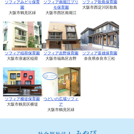
ソフィアみどり保育
ソフィア南堀江プリ
ソフィア歌島保育園
園
モ保育園
大阪市西淀川区歌島
大阪市鶴見区緑
大阪市西区南堀江
ソフィア稲荷保育園
ソフィア吉野保育園
ソフィア富雄保育園
大阪市浪速区稲荷
大阪市福島区吉野
奈良県奈良市三松
ソフィア横堤保育園
つどいの広場ソフィ
大阪市鶴見区横堤
ア
大阪市鶴見区緑