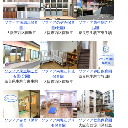
ソフィア南堀江保育
ソフィアのぞみ保育
ソフィア東生駒こど
園
園(分園)
も園
大阪市西区南堀江
大阪市西区南堀江
奈良県生駒市東生駒
ソフィア東生駒こど
ソフィア南堀江乳児
ソフィア谷田保育園
も園(分園)
保育園
奈良県生駒市谷田町
奈良県生駒市東生駒
大阪市西区南堀江
ソフィアみどり保育
ソフィア南堀江プリ
ソフィア歌島保育園
園
モ保育園
大阪市西淀川区歌島