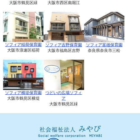
大阪市鶴見区緑
大阪市西区南堀江
ソフィア稲荷保育園
ソフィア吉野保育園
ソフィア富雄保育園
大阪市浪速区稲荷
大阪市福島区吉野
奈良県奈良市三松
ソフィア横堤保育園
つどいの広場ソフィ
大阪市鶴見区横堤
ア
大阪市鶴見区緑