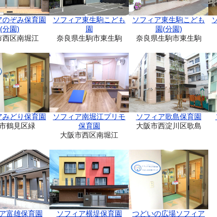
ソフィア東生駒こども
アのぞみ保育園
ソフィア東生駒こども
園(分園)
(分園)
園
奈良県生駒市東生駒
市西区南堀江
奈良県生駒市東生駒
アみどり保育園
ソフィア南堀江プリモ
ソフィア歌島保育園
市鶴見区緑
保育園
大阪市西淀川区歌島
大阪市西区南堀江
ア富雄保育園
ソフィア横堤保育園
つどいの広場ソフィア