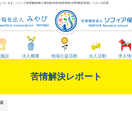
います。ソフィア保育園(南堀江/東生駒/谷田/稲荷/歌島/吉野/横堤/富雄)｜つどいの広場
営施設
法人概要
地域公益活動
法人活動
求人情
苦情解決レポート
園