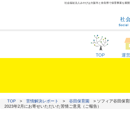
社会福祉法人みやびは大阪市と奈良県で保育事業を展開して
TOP
運
TOP
>
苦情解決レポート
>
谷田保育園
>
ソフィア谷田保育
2023年2月にお寄せいただいた苦情ご意見（ご報告）