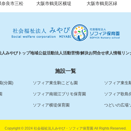
県奈良市三松
大阪市鶴見区横堤
大阪市鶴見区緑
法人みやびトップ
地域公益活動
法人活動
苦情/解決
お問合せ
求人情報
リン
施設一覧
(分園)
ソフィア東生駒こども園
ソフィア東生駒
園
ソフィア南堀江プリモ保育園
ソフィア歌島
ソフィア横堤保育園
つどいの広場
Copyright © 2024 社会福祉法人みやび・ソフィア保育園 All Rights Reserved.