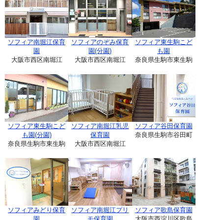
ソフィア南堀江保育
ソフィアのぞみ保育
ソフィア東生駒こど
園
園(分園)
も園
大阪市西区南堀江
大阪市西区南堀江
奈良県生駒市東生駒
ソフィア東生駒こど
ソフィア南堀江乳児
ソフィア谷田保育園
も園(分園)
保育園
奈良県生駒市谷田町
奈良県生駒市東生駒
大阪市西区南堀江
ソフィアみどり保育
ソフィア南堀江プリ
ソフィア歌島保育園
園
モ保育園
大阪市西淀川区歌島