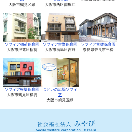
大阪市鶴見区緑
大阪市西区南堀江
ソフィア稲荷保育園
ソフィア吉野保育園
ソフィア富雄保育園
大阪市浪速区稲荷
大阪市福島区吉野
奈良県奈良市三松
ソフィア横堤保育園
つどいの広場ソフィ
大阪市鶴見区横堤
ア
大阪市鶴見区緑