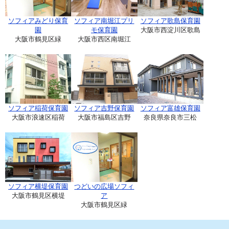
ソフィアみどり保育
ソフィア南堀江プリ
ソフィア歌島保育園
園
モ保育園
大阪市西淀川区歌島
大阪市鶴見区緑
大阪市西区南堀江
ソフィア稲荷保育園
ソフィア吉野保育園
ソフィア富雄保育園
大阪市浪速区稲荷
大阪市福島区吉野
奈良県奈良市三松
ソフィア横堤保育園
つどいの広場ソフィ
大阪市鶴見区横堤
ア
大阪市鶴見区緑