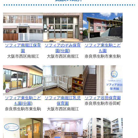
ソフィア南堀江保育
ソフィアのぞみ保育
ソフィア東生駒こど
園
園(分園)
も園
大阪市西区南堀江
大阪市西区南堀江
奈良県生駒市東生駒
ソフィア東生駒こど
ソフィア南堀江乳児
ソフィア谷田保育園
も園(分園)
保育園
奈良県生駒市谷田町
奈良県生駒市東生駒
大阪市西区南堀江