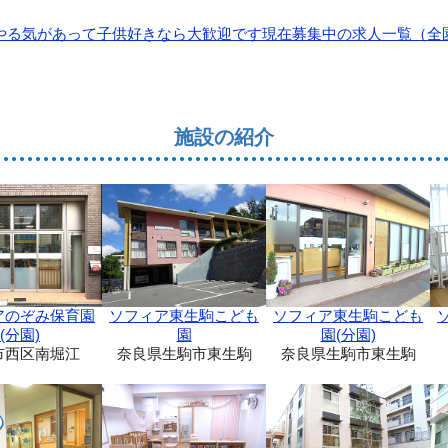
施設の紹介
※
ソフィア東生駒こども
アのぞみ保育園
ソフィア東生駒こども
園(分園)
(分園)
園
奈良県生駒市東生駒
市西区南堀江
奈良県生駒市東生駒
力してください。