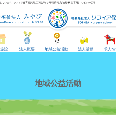
います。ソフィア保育園(南堀江/東生駒/谷田/稲荷/歌島/吉野/横堤/富雄)｜つどいの広場
営施設
法人概要
地域公益活動
法人活動
求人情
地域公益活動