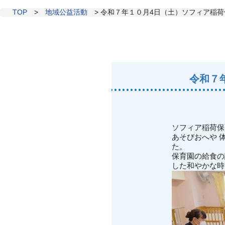
TOP
>
地域公益活動
>
令和７年１０月4日（土）ソフィア稲
令和７
ソフィア稲荷
あそびおへや 
た。
保育園の給食の
した和やかな時