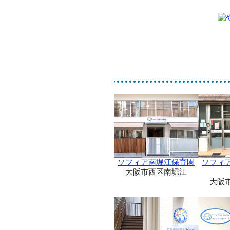
コメント
※
名前（ニックネーム可）
メール
※
ソフィア南堀江保育園
ソフィ
大阪市西区南堀江
大阪
上に表示された文字を入