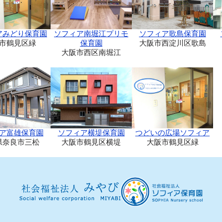
アみどり保育園
ソフィア南堀江プリモ
ソフィア歌島保育園
市鶴見区緑
保育園
大阪市西淀川区歌島
大阪市西区南堀江
ア富雄保育園
ソフィア横堤保育園
つどいの広場ソフィア
県奈良市三松
大阪市鶴見区横堤
大阪市鶴見区緑