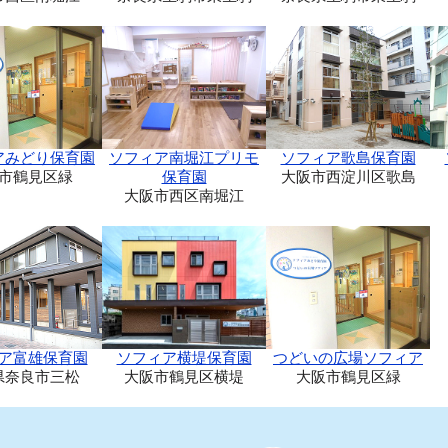
アみどり保育園
ソフィア南堀江プリモ
ソフィア歌島保育園
市鶴見区緑
保育園
大阪市西淀川区歌島
大阪市西区南堀江
ア富雄保育園
ソフィア横堤保育園
つどいの広場ソフィア
県奈良市三松
大阪市鶴見区横堤
大阪市鶴見区緑