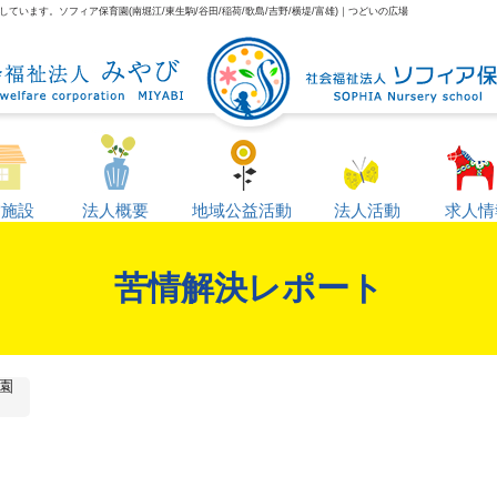
います。ソフィア保育園(南堀江/東生駒/谷田/稲荷/歌島/吉野/横堤/富雄)｜つどいの広場
営施設
法人概要
地域公益活動
法人活動
求人情
苦情解決レポート
園