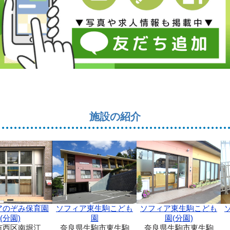
施設の紹介
ソフィア東生駒こども
アのぞみ保育園
ソフィア東生駒こども
園(分園)
(分園)
園
奈良県生駒市東生駒
市西区南堀江
奈良県生駒市東生駒