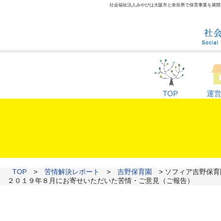
社会福祉法人みやびは大阪市と奈良県で保育事業を展開して
TOP
運
TOP
>
苦情解決レポート
>
吉野保育園
>
ソフィア吉野保育
２０１９年８月にお寄せいただいた苦情・ご意見（ご報告）