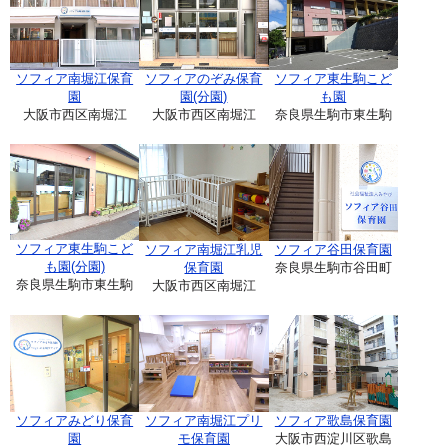
ソフィア南堀江保育
ソフィアのぞみ保育
ソフィア東生駒こど
園
園(分園)
も園
大阪市西区南堀江
大阪市西区南堀江
奈良県生駒市東生駒
ソフィア東生駒こど
ソフィア南堀江乳児
ソフィア谷田保育園
も園(分園)
保育園
奈良県生駒市谷田町
奈良県生駒市東生駒
大阪市西区南堀江
ソフィアみどり保育
ソフィア南堀江プリ
ソフィア歌島保育園
園
モ保育園
大阪市西淀川区歌島