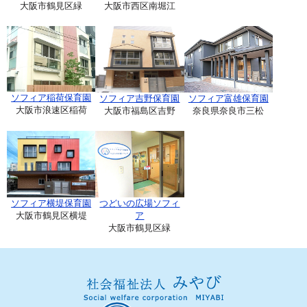
大阪市鶴見区緑
大阪市西区南堀江
ソフィア稲荷保育園
ソフィア吉野保育園
ソフィア富雄保育園
大阪市浪速区稲荷
大阪市福島区吉野
奈良県奈良市三松
ソフィア横堤保育園
つどいの広場ソフィ
大阪市鶴見区横堤
ア
大阪市鶴見区緑