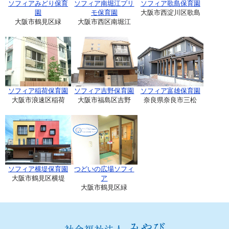
ソフィアみどり保育
ソフィア南堀江プリ
ソフィア歌島保育園
園
モ保育園
大阪市西淀川区歌島
大阪市鶴見区緑
大阪市西区南堀江
ソフィア稲荷保育園
ソフィア吉野保育園
ソフィア富雄保育園
大阪市浪速区稲荷
大阪市福島区吉野
奈良県奈良市三松
ソフィア横堤保育園
つどいの広場ソフィ
大阪市鶴見区横堤
ア
大阪市鶴見区緑