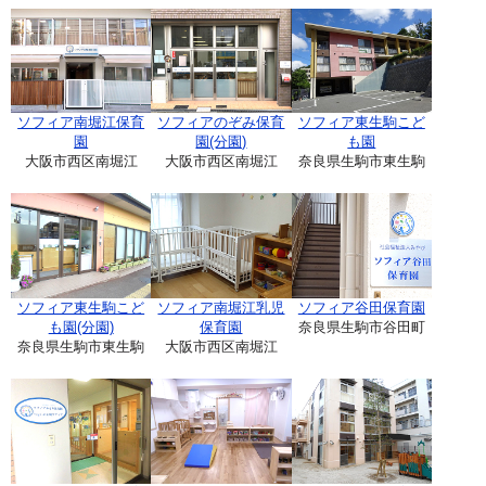
ソフィア南堀江保育
ソフィアのぞみ保育
ソフィア東生駒こど
園
園(分園)
も園
大阪市西区南堀江
大阪市西区南堀江
奈良県生駒市東生駒
ソフィア東生駒こど
ソフィア南堀江乳児
ソフィア谷田保育園
も園(分園)
保育園
奈良県生駒市谷田町
奈良県生駒市東生駒
大阪市西区南堀江