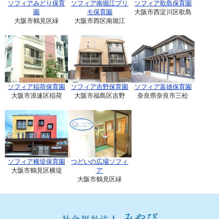
ソフィアみどり保育
ソフィア南堀江プリ
ソフィア歌島保育園
園
モ保育園
大阪市西淀川区歌島
大阪市鶴見区緑
大阪市西区南堀江
ソフィア稲荷保育園
ソフィア吉野保育園
ソフィア富雄保育園
大阪市浪速区稲荷
大阪市福島区吉野
奈良県奈良市三松
ソフィア横堤保育園
つどいの広場ソフィ
大阪市鶴見区横堤
ア
大阪市鶴見区緑