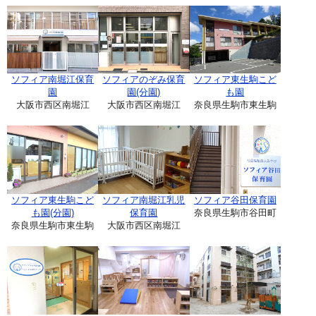
ソフィア南堀江保育
ソフィアのぞみ保育
ソフィア東生駒こど
園
園(分園)
も園
大阪市西区南堀江
大阪市西区南堀江
奈良県生駒市東生駒
ソフィア東生駒こど
ソフィア南堀江乳児
ソフィア谷田保育園
も園(分園)
保育園
奈良県生駒市谷田町
奈良県生駒市東生駒
大阪市西区南堀江