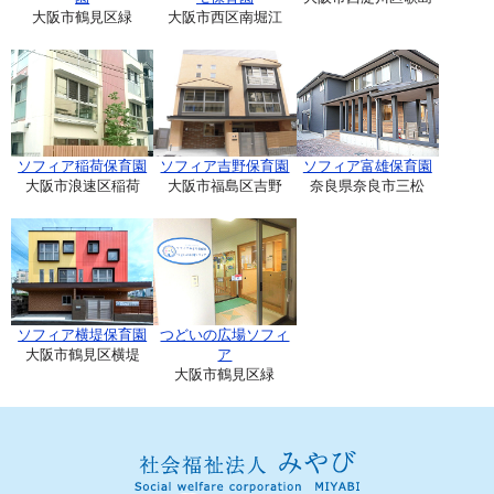
大阪市鶴見区緑
大阪市西区南堀江
ソフィア稲荷保育園
ソフィア吉野保育園
ソフィア富雄保育園
大阪市浪速区稲荷
大阪市福島区吉野
奈良県奈良市三松
ソフィア横堤保育園
つどいの広場ソフィ
大阪市鶴見区横堤
ア
大阪市鶴見区緑