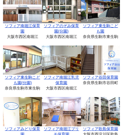
ソフィア南堀江保育
ソフィアのぞみ保育
ソフィア東生駒こど
園
園(分園)
も園
大阪市西区南堀江
大阪市西区南堀江
奈良県生駒市東生駒
ソフィア東生駒こど
ソフィア南堀江乳児
ソフィア谷田保育園
も園(分園)
保育園
奈良県生駒市谷田町
奈良県生駒市東生駒
大阪市西区南堀江
ソフィアみどり保育
ソフィア南堀江プリ
ソフィア歌島保育園
園
モ保育園
大阪市西淀川区歌島