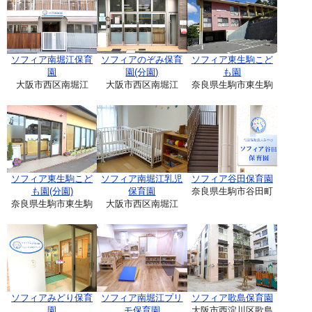
ソフィア南堀江保育
ソフィアのぞみ保育
ソフィア東生駒こど
園
園(分園)
も園
大阪市西区南堀江
大阪市西区南堀江
奈良県生駒市東生駒
ソフィア東生駒こど
ソフィア南堀江乳児
ソフィア谷田保育園
も園(分園)
保育園
奈良県生駒市谷田町
奈良県生駒市東生駒
大阪市西区南堀江
ソフィアみどり保育
ソフィア南堀江プリ
ソフィア歌島保育園
園
モ保育園
大阪市西淀川区歌島