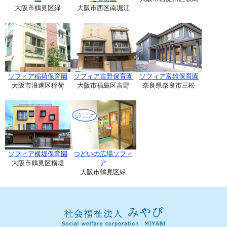
大阪市鶴見区緑
大阪市西区南堀江
ソフィア稲荷保育園
ソフィア吉野保育園
ソフィア富雄保育園
大阪市浪速区稲荷
大阪市福島区吉野
奈良県奈良市三松
ソフィア横堤保育園
つどいの広場ソフィ
大阪市鶴見区横堤
ア
大阪市鶴見区緑